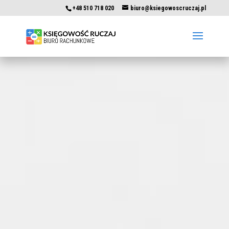
+48 510 718 020
biuro@ksiegowoscruczaj.pl